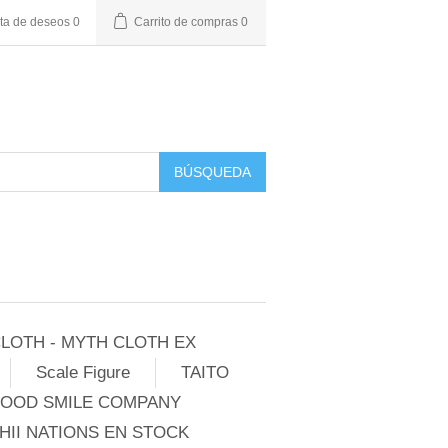
sta de deseos
0
Carrito de compras
0
BÚSQUEDA
LOTH - MYTH CLOTH EX
Scale Figure
TAITO
GOOD SMILE COMPANY
II NATIONS EN STOCK