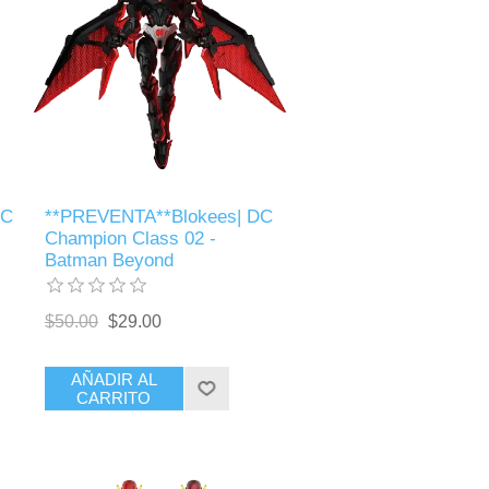
DC
**PREVENTA**Blokees| DC
Champion Class 02 -
Batman Beyond
$50.00
$29.00
AÑADIR AL
CARRITO