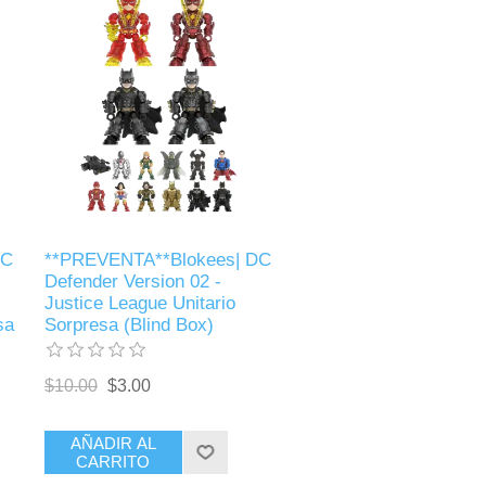
DC
**PREVENTA**Blokees| DC
Defender Version 02 -
Justice League Unitario
sa
Sorpresa (Blind Box)
$10.00
$3.00
AÑADIR AL
CARRITO