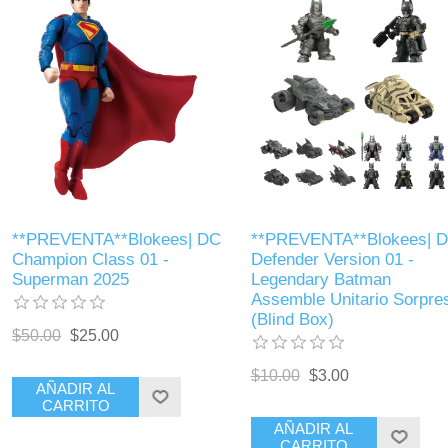
**PREVENTA**Blokees| DC
**PREVENTA**Blokees| 
Champion Class 01 -
Defender Version 01 -
Superman 2025
Legendary Batman
Assemble Unitario Sorpre
(Blind Box)
$50.00
$25.00
$10.00
$3.00
AÑADIR AL
CARRITO
AÑADIR AL
CARRITO