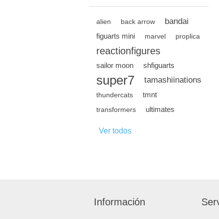
bandai
alien
back arrow
figuarts mini
marvel
proplica
reactionfigures
sailor moon
shfiguarts
super7
tamashiinations
tmnt
thundercats
ultimates
transformers
Ver todos
Información
Serv