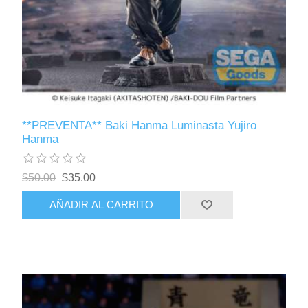
**PREVENTA** Baki Hanma Luminasta Yujiro
Hanma
$50.00
$35.00
AÑADIR AL CARRITO