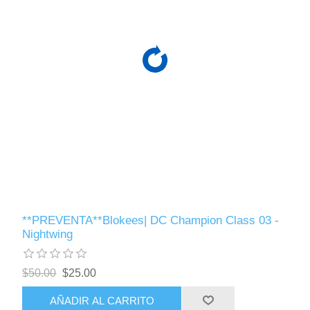
**PREVENTA**Blokees| DC Champion Class 03 -
Nightwing
$50.00
$25.00
AÑADIR AL CARRITO