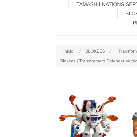
TAMASHII NATIONS SEP
BLO
P
Inicio
/
BLOKEES
/
Transfor
Blokees | Transformers Defender Version