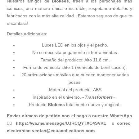
Nuestros amigos de
Blokees
, traen a los personajes más
icónicos, una manera única e increíble, respetando detalles y
fabricados con la más alta calidad. ¡Estamos seguros de que te
encantará!
Detalles adicionales:
Luces LED en los ojos y el pecho.
No se necesita pegamento ni herramientas.
Tamaño del producto: Alto 11.8 cm.
Forma de vehículo Elite-1 (Vehículo de bonificación).
20 articulaciones móviles que pueden mantener varias
poses.
Material del producto: ABS
Inspirado en el universo,
«Transformers»
.
Producto
Blokees
totalmente nuevo y original.
Enviar número de pedido con el pago a nuestro WhatsApp
👉🏻
https://wa.me/message/UJRCQYTXC4SVK1
o correo
electronico
ventas@ecuacollections.com