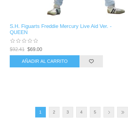
S.H. Figuarts Freddie Mercury Live Aid Ver. -
QUEEN
$92.41
$69.00
AÑADIR AL CARRITO
1
2
3
4
5