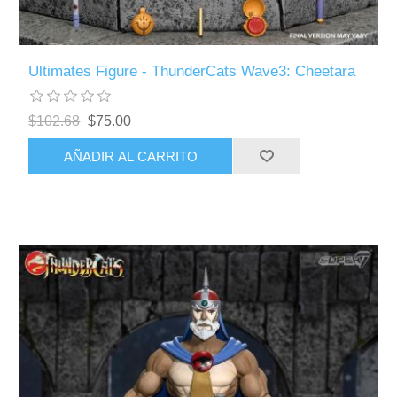
Ultimates Figure - ThunderCats Wave3: Cheetara
$102.68
$75.00
AÑADIR AL CARRITO