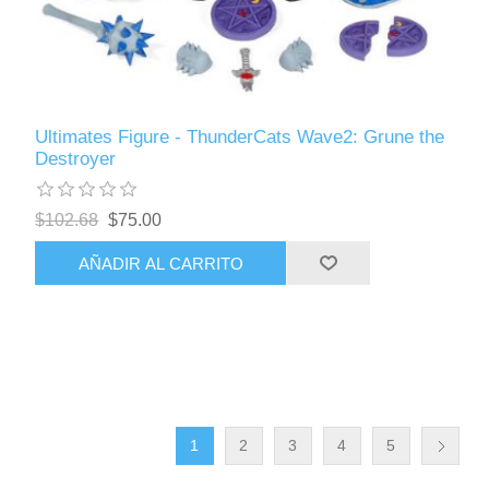
Ultimates Figure - ThunderCats Wave2: Grune the
Destroyer
$102.68
$75.00
AÑADIR AL CARRITO
1
2
3
4
5