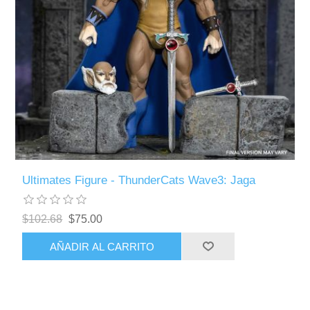
Ultimates Figure - ThunderCats Wave3: Jaga
$102.68
$75.00
AÑADIR AL CARRITO