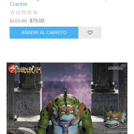
Cracker
$102.68
$75.00
AÑADIR AL CARRITO