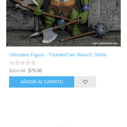
Ultimates Figure - ThunderCats Wave3: Slithe
$102.68
$75.00
AÑADIR AL CARRITO