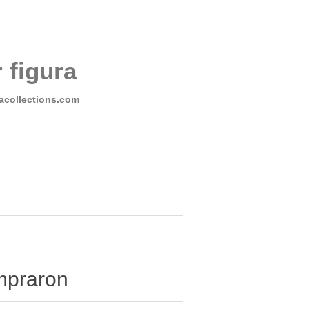
 figura
collections.com
ompraron