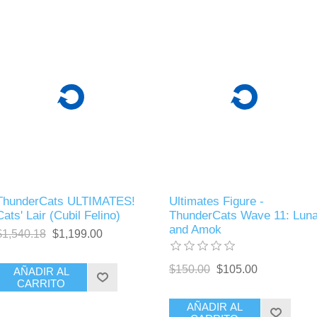
ThunderCats ULTIMATES!
Ultimates Figure -
Cats' Lair (Cubil Felino)
ThunderCats Wave 11: Lun
and Amok
$1,540.18
$1,199.00
$150.00
$105.00
AÑADIR AL
CARRITO
AÑADIR AL