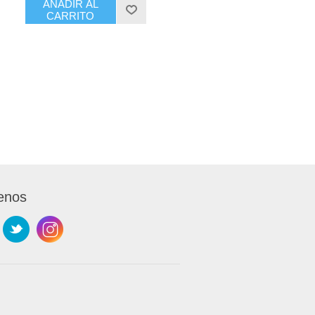
AÑADIR AL
CARRITO
enos