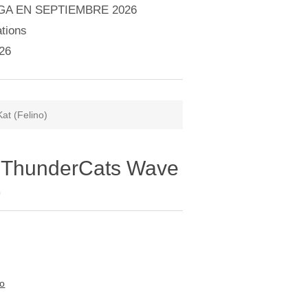
A EN SEPTIEMBRE 2026
tions
26
at (Felino)
 - ThunderCats Wave
)
to