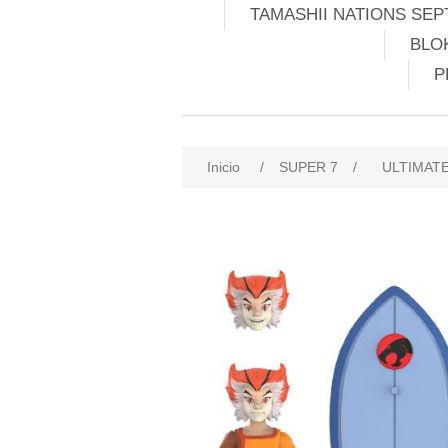
TAMASHII NATIONS SEP
BLO
P
Inicio
/
SUPER 7
/
ULTIMAT