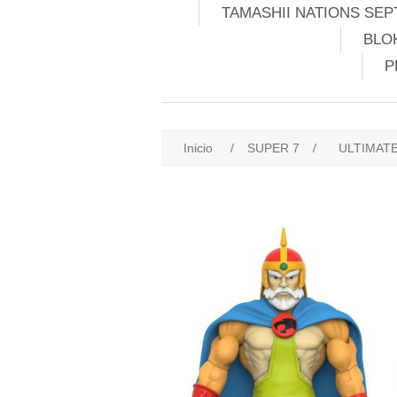
TAMASHII NATIONS SEP
BLO
P
Inicio
/
SUPER 7
/
ULTIMAT