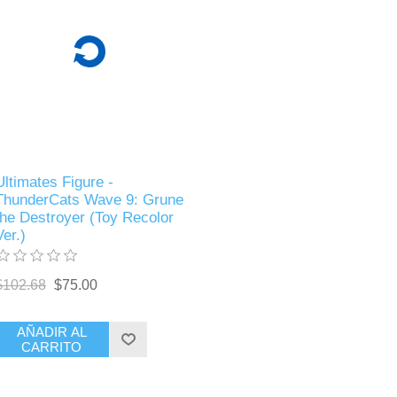
Ultimates Figure -
ThunderCats Wave 9: Grune
the Destroyer (Toy Recolor
Ver.)
$102.68
$75.00
AÑADIR AL
CARRITO