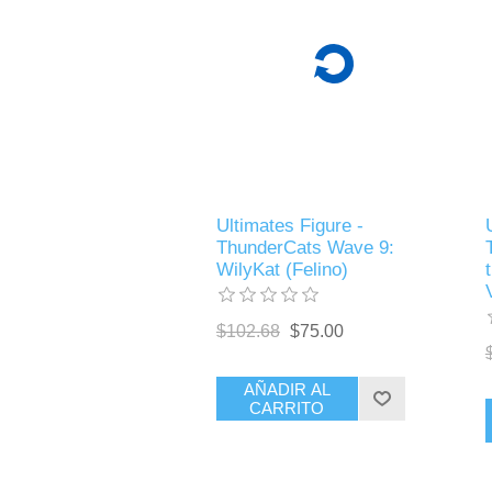
Ultimates Figure -
ThunderCats Wave 9:
WilyKat (Felino)
$102.68
$75.00
AÑADIR AL
CARRITO