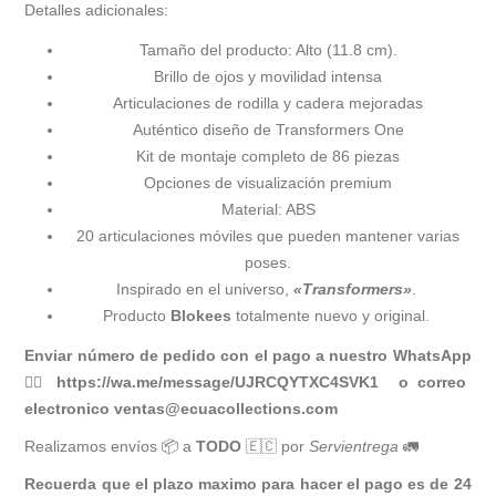
Detalles adicionales:
Tamaño del producto: Alto (11.8 cm).
Brillo de ojos y movilidad intensa
Articulaciones de rodilla y cadera mejoradas
Auténtico diseño de Transformers One
Kit de montaje completo de 86 piezas
Opciones de visualización premium
Material: ABS
20 articulaciones móviles que pueden mantener varias
poses.
Inspirado en el universo,
«Transformers»
.
Producto
Blokees
totalmente nuevo y original.
Enviar número de pedido con el pago a nuestro WhatsApp
👉🏻
https://wa.me/message/UJRCQYTXC4SVK1
o correo
electronico
ventas@ecuacollections.com
Realizamos envíos 📦 a
TODO
🇪🇨 por
Servientrega
🚛
Recuerda que el plazo maximo para hacer el pago es de 24