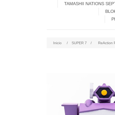
TAMASHII NATIONS SEP
BLO
P
Inicio
/
SUPER 7
/
ReAction 