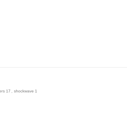
ers
17
,
shockwave
1