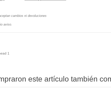
aceptan cambios ni devoluciones
io avis
o.
head
1
ompraron este artículo también c