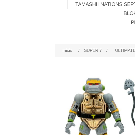
TAMASHII NATIONS SEP
BLO
P
Inicio
/
SUPER 7
/
ULTIMAT