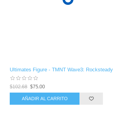
Ultimates Figure - TMNT Wave3: Rocksteady
$102.68
$75.00
AÑADIR AL CARRITO