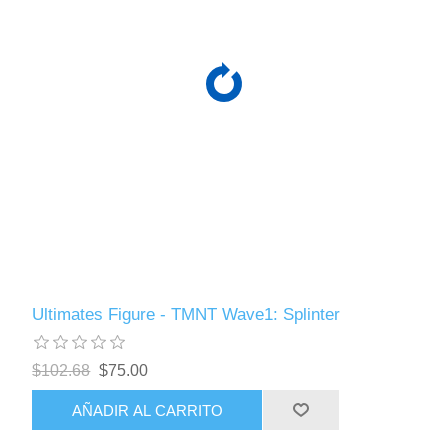
Ultimates Figure - TMNT Wave1: Splinter
$102.68
$75.00
AÑADIR AL CARRITO