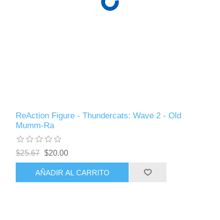
ReAction Figure - Thundercats: Wave 2 - Old
Mumm-Ra
$25.67
$20.00
AÑADIR AL CARRITO