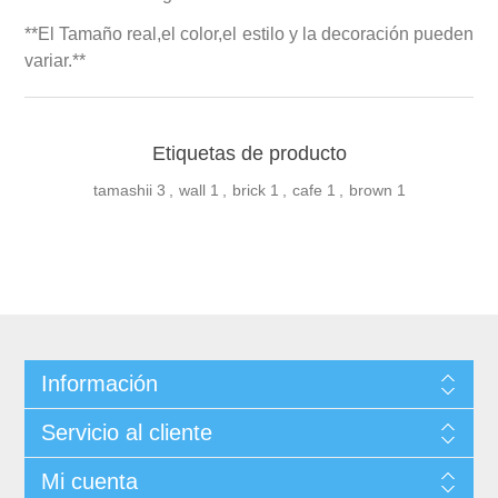
**El Tamaño real,el color,el estilo y la decoración pueden
variar.**
Etiquetas de producto
tamashii
3
,
wall
1
,
brick
1
,
cafe
1
,
brown
1
Información
Servicio al cliente
Mi cuenta