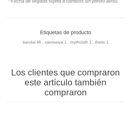
**Fecha de llegada sujeta a cambios sin previo avis
o.
Etiquetas de producto
bandai
46
,
saintseiya
1
,
mythcloth
1
,
thetis
1
Los clientes que compraron
este artículo también
compraron