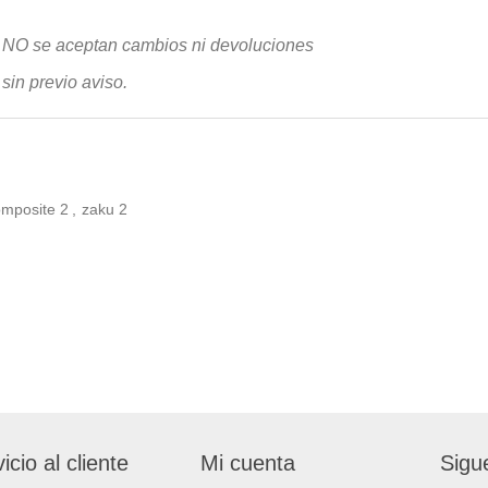
, NO se aceptan cambios ni devoluciones
sin previo avis
o.
omposite
2
,
zaku
2
icio al cliente
Mi cuenta
Sigu