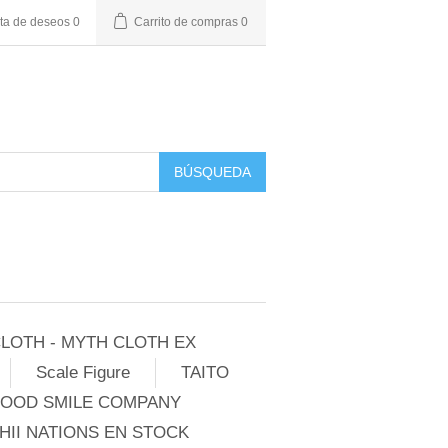
sta de deseos
0
Carrito de compras
0
BÚSQUEDA
LOTH - MYTH CLOTH EX
Scale Figure
TAITO
GOOD SMILE COMPANY
II NATIONS EN STOCK