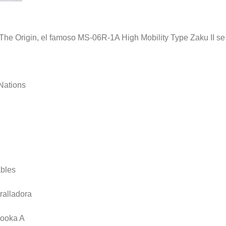
e Origin, el famoso MS-06R-1A High Mobility Type Zaku II se u
Nations
ables
ralladora
zooka A