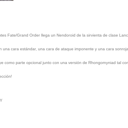
ntes Fate/Grand Order llega un Nendoroid de la sirvienta de clase Lancer
yen una cara estándar, una cara de ataque imponente y una cara sonroj
e como parte opcional junto con una versión de Rhongomyniad tal com
ección!
NY