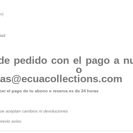
r)
iad
de pedido con el pago a n
76205 o 
tas@ecuacollections.com
er el pago de tu abono o reserva es de 24 horas
 se aceptan cambios ni devoluciones
revio avis
o.