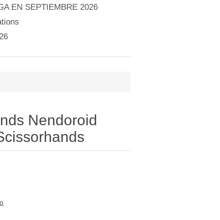
A EN SEPTIEMBRE 2026
tions
26
ands Nendoroid
Scissorhands
to