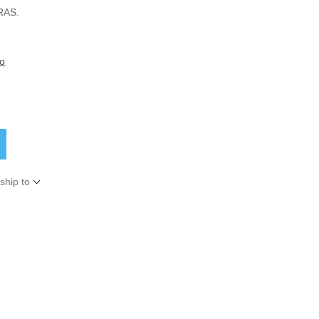
RAS.
to
ship to