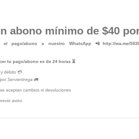
n abono mínimo de $40 por
el pago/abono a nuestro WhatsApp 📲http://wa.me/59399
cer tu pago/abono es de 24 horas ⏳
 y débito 💳
por
Servientrega
🚛
se aceptan cambios ni devoluciones
revio aviso.