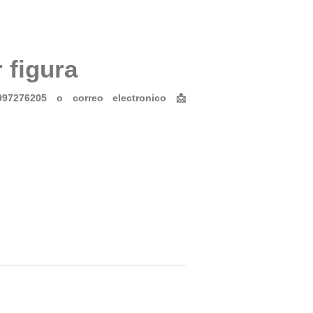
 figura
7276205 o correo electronico 📩