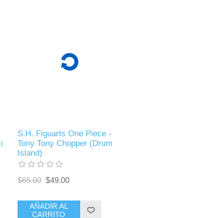
S.H. Figuarts One Piece -
i
Tony Tony Chopper (Drum
Island)
$65.00
$49.00
AÑADIR AL
CARRITO