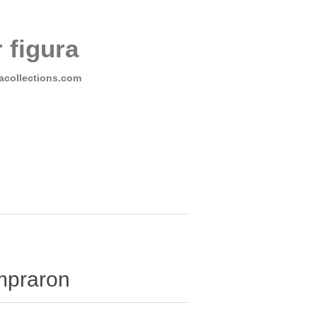
 figura
collections.com
ompraron