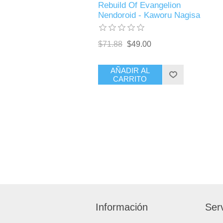
Rebuild Of Evangelion
Nendoroid - Kaworu Nagisa
$71.88
$49.00
AÑADIR AL
CARRITO
Información
Serv