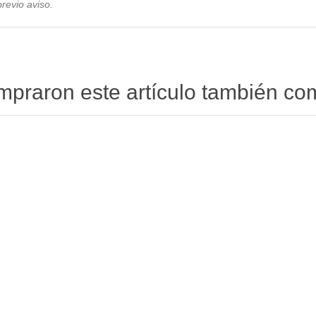
revio avis
o.
ompraron este artículo también c