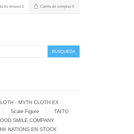
sta de deseos
0
Carrito de compras
0
BÚSQUEDA
LOTH - MYTH CLOTH EX
Scale Figure
TAITO
GOOD SMILE COMPANY
II NATIONS EN STOCK