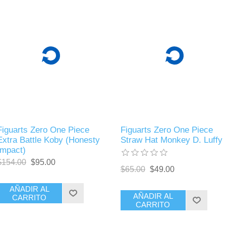
Figuarts Zero One Piece
Figuarts Zero One Piece
Extra Battle Koby (Honesty
Straw Hat Monkey D. Luffy
Impact)
$154.00
$95.00
$65.00
$49.00
AÑADIR AL
AÑADIR AL
CARRITO
CARRITO