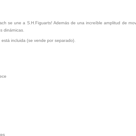
ch se une a S.H.Figuarts! Además de una increíble amplitud de movi
es dinámicas.
 está incluida (se vende por separado).
iece
les