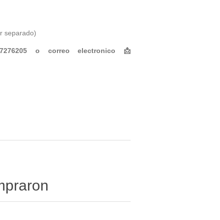
or separado)
97276205
o correo electronico 📩
ompraron