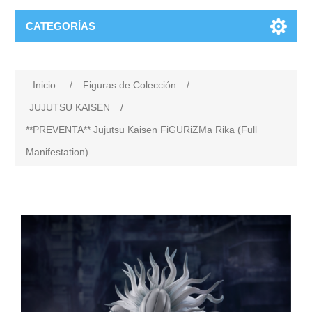
CATEGORÍAS
Inicio
/
Figuras de Colección
/
JUJUTSU KAISEN
/
**PREVENTA** Jujutsu Kaisen FiGURiZMa Rika (Full
Manifestation)