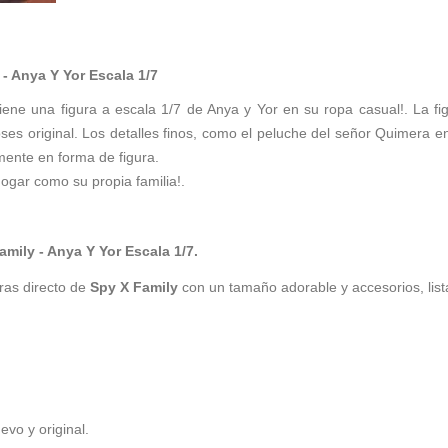
- Anya Y Yor Escala 1/7
viene una figura a escala 1/7 de Anya y Yor en su ropa casual!. La fi
s original. Los detalles finos, como el peluche del señor Quimera en 
mente en forma de figura.
ogar como su propia familia!.
mily - Anya Y Yor Escala 1/7.
uras directo de
Spy X Family
con un tamaño adorable y accesorios, list
vo y original.