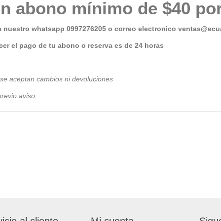
n abono mínimo de $40 por
a nuestro whatsapp 0997276205 o correo electronico
ventas@ecua
er el pago de tu abono o reserva es de 24 horas
 se aceptan cambios ni devoluciones
revio avis
o.
icio al cliente
Mi cuenta
Sigu