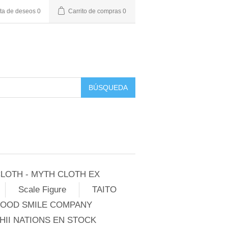
sta de deseos
0
Carrito de compras
0
BÚSQUEDA
LOTH - MYTH CLOTH EX
Scale Figure
TAITO
GOOD SMILE COMPANY
II NATIONS EN STOCK