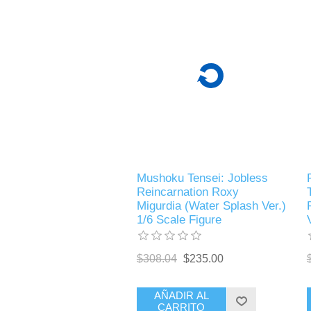
Mushoku Tensei: Jobless
Reincarnation Roxy
Migurdia (Water Splash Ver.)
1/6 Scale Figure
$308.04
$235.00
AÑADIR AL
CARRITO