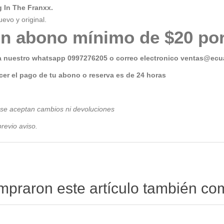
g In The Franxx.
uevo y original.
n abono mínimo de $20 por
a nuestro whatsapp 0997276205 o correo electronico
ventas@ecua
er el pago de tu abono o reserva es de 24 horas
 se aceptan cambios ni devoluciones
revio avis
o.
ompraron este artículo también c