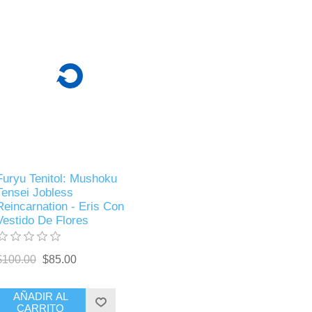
Furyu Tenitol: Mushoku
Tensei Jobless
Reincarnation - Eris Con
Vestido De Flores
$100.00
$85.00
AÑADIR AL
CARRITO