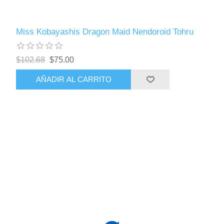
Miss Kobayashis Dragon Maid Nendoroid Tohru
$102.68
$75.00
AÑADIR AL CARRITO