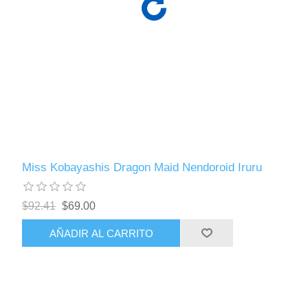
Miss Kobayashis Dragon Maid Nendoroid Iruru
$92.41
$69.00
AÑADIR AL CARRITO