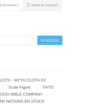
sta de deseos
0
Carrito de compras
0
BÚSQUEDA
LOTH - MYTH CLOTH EX
Scale Figure
TAITO
GOOD SMILE COMPANY
II NATIONS EN STOCK