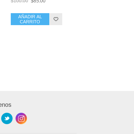
$100.00
$85.00
AÑADIR AL
CARRITO
enos