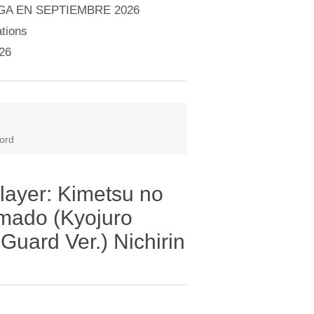
A EN SEPTIEMBRE 2026
tions
26
word
layer: Kimetsu no
amado (Kyojuro
uard Ver.) Nichirin