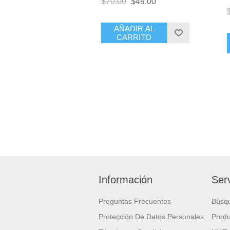
$70.00
$49.00
AÑADIR AL
CARRITO
Información
Serv
Preguntas Frecuentes
Búsq
Protección De Datos Personales
Produ