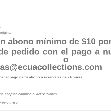
.
original.
n abono mínimo de $10 por
de pedido con el pago a n
76205 o 
tas@ecuacollections.com
er el pago de tu abono o reserva es de 24 horas
 se aceptan cambios ni devoluciones
revio avis
o.