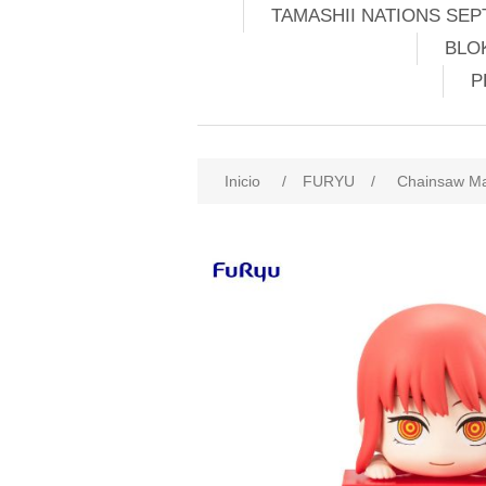
TAMASHII NATIONS SEP
BLO
P
Inicio
/
FURYU
/
Chainsaw Ma