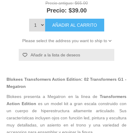
Precio antiguo:
$65.00
Precio:
$39.00
AÑADIR AL CARRITO
Please select the address you want to ship to
Añadir a la lista de deseos
Blokees Transformers Action Edition: 02 Transformers G1 -
Megatron
Blokees presenta a Megatron en la línea de
Transformers
Action Edition
es un model kit a gran escala construido con
un cuerpo de hiperestructura altamente articulado. Sus
características incluyen ojos con función led, pintura y escultura
muy detalladas, un asiento en el trono y una variedad de
accesorios para ensamblar y equipar la figura.