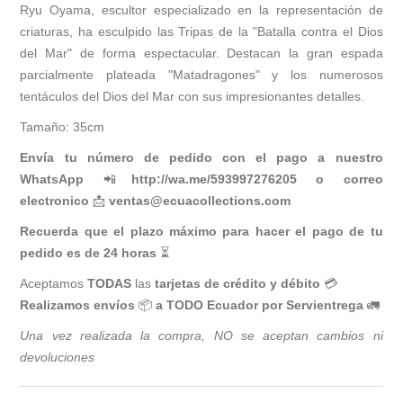
Ryu Oyama, escultor especializado en la representación de
criaturas, ha esculpido las Tripas de la "Batalla contra el Dios
del Mar" de forma espectacular. Destacan la gran espada
parcialmente plateada "Matadragones" y los numerosos
tentáculos del Dios del Mar con sus impresionantes detalles.
Tamaño: 35cm
Envía tu número de pedido con el pago a nuestro
WhatsApp
📲
http://wa.me/593997276205
o correo
electronico
📩
ventas@ecuacollections.com
Recuerda que el plazo máximo para hacer el pago de tu
pedido es de 24 horas
⏳
Aceptamos
TODAS
las
tarjetas de crédito y débito
💳
Realizamos envíos
📦
a TODO Ecuador por Servientrega
🚛
Una vez realizada la compra, NO se aceptan cambios ni
devoluciones