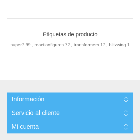
Etiquetas de producto
super7
99
,
reactionfigures
72
,
transformers
17
,
blitzwing
1
Información
Servicio al cliente
Mi cuenta