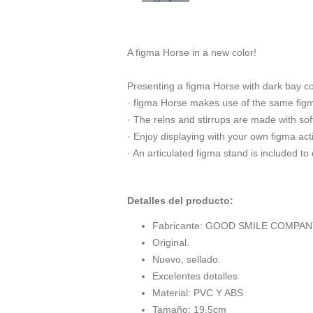
A figma Horse in a new color!
Presenting a figma Horse with dark bay co
· figma Horse makes use of the same figma 
· The reins and stirrups are made with soft
· Enjoy displaying with your own figma acti
· An articulated figma stand is included to 
Detalles del producto:
Fabricante: GOOD SMILE COMPA
Original.
Nuevo, sellado.
Excelentes detalles
Material: PVC Y ABS
Tamaño: 19.5cm