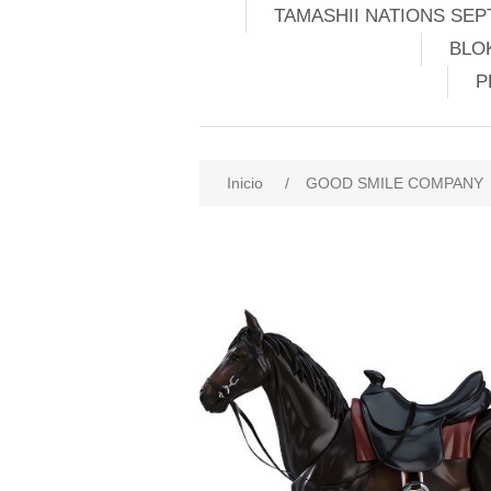
TAMASHII NATIONS SEP
BLO
P
Inicio
/
GOOD SMILE COMPANY