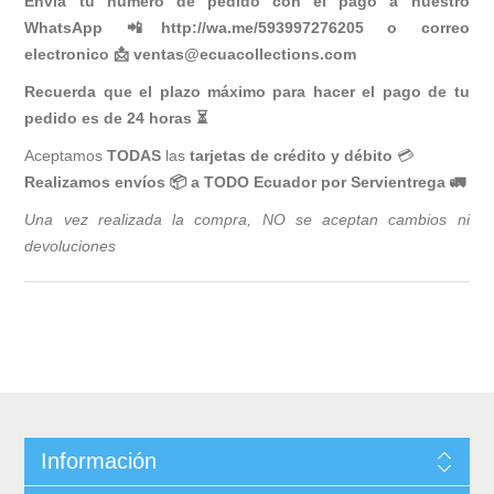
Envía tu número de pedido con el pago a nuestro
WhatsApp 📲
http://wa.me/593997276205
o correo
electronico 📩
ventas@ecuacollections.com
Recuerda que el plazo máximo para hacer el pago de tu
pedido es de 24 horas ⏳
Aceptamos
TODAS
las
tarjetas de crédito y débito
💳
Realizamos envíos 📦 a TODO Ecuador por Servientrega 🚛
Una vez realizada la compra, NO se aceptan cambios ni
devoluciones
Información